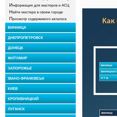
И
нформация для мастеров и АСЦ
Н
айти мастера в своем городе
П
росмотр содержимого каталога
ВИННИЦА
ДНЕПРОПЕТРОВСК
ДОНЕЦК
ЖИТОМИР
ЗАПОРОЖЬЕ
ІВАНО-ФРАНКІВСЬК
КИЕВ
КРОПИВНИЦКИЙ
ЛУГАНСК