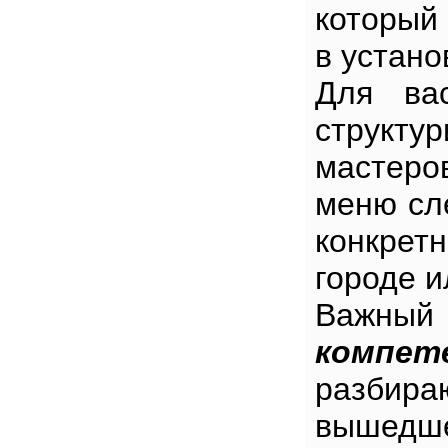
который
в устано
Для ва
структу
мастеро
меню сл
конкретн
городе и
Важны
компет
разбира
вышедше