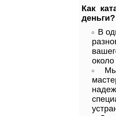
Как кат
деньги?
В од
разн
ваше
окол
Мы
маст
наде
спец
устра