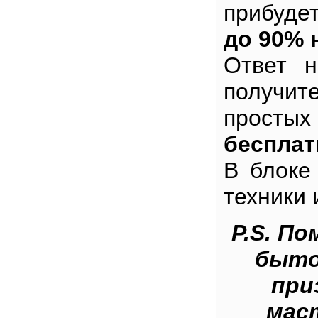
прибуде
до 90% 
Ответ н
получит
просты
бесплат
В блоке
техники 
P.S. П
быто
при
мас