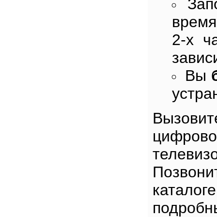
Зап
время
2-х ч
завис
Вы
устра
Вызовит
цифров
телеви
Позвон
каталог
подробн