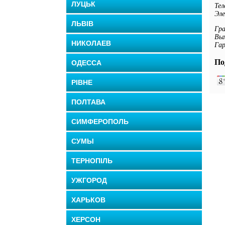
ЛУЦЬК
Тел
Эл
ЛЬВІВ
Гра
Вых
НИКОЛАЕВ
Гар
По
ОДЕССА
РІВНЕ
ПОЛТАВА
СИМФЕРОПОЛЬ
СУМЫ
ТЕРНОПІЛЬ
УЖГОРОД
ХАРЬКОВ
ХЕРСОН