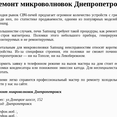
емонт микроволновок Днепропетро
одня рынок СВЧ-печей предлагает огромное количество устройств с гр
ди них, по статистике продаваемости, одними из популярных моделе
sung.
ольшинстве случаев, печи Samsung требуют такой процедуры, как ремон
 строя магнетрона. Поломки этого небольшого прибора, генерирую
онтируемых и не ремонтируемых.
етальным для микроволновки Samsung неисправностям относят коротко
тройства. Из-за специфики строения, эти поломки не сможет почи
пропетровске — ни на Тополе, ни на Левобережном.
рмить заявку в телефонном режиме на вызов мастера на дом стоит е
омки конденсатора или понижении эмиссии катода. Для неспециалиста 
отать.
ними легко справится профессиональный мастер по ремонту холодиль
ти у нас на сайте.
монт микроволновок Днепропетровск
рес:
ул.Донецкое шоссе, 152
род:
Днепропетровск
ефон.моб.:
,
ефон.моб.:
,