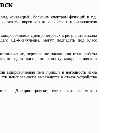
вск
илем, конвекцией, большим спектром функций и т.д.
й остаются творения южнокорейского производителя
т микроволновок Днепропетровск в результате выхода
щего СВЧ-излучение, могут подпадать под класс
е замыкание, перегорание накала или отказ работы
нить ни один мастер по ремонту микроволновок в
сли микроволновая печь пришла в негодность из-за
эти неисправности выражаются в отказе устройства
ников в Днепропетровске, телефон которого можно