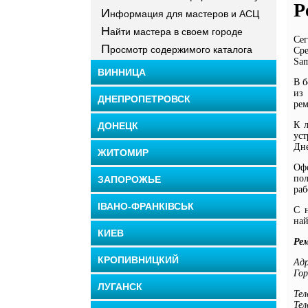
Р
И
нформация для мастеров и АСЦ
Н
айти мастера в своем городе
Сег
П
росмотр содержимого каталога
Сре
Sam
ВИННИЦА
В б
из
ДНЕПРОПЕТРОВСК
рем
К л
ДОНЕЦК
ус
Дне
ЖИТОМИР
Офо
пол
ЗАПОРОЖЬЕ
раб
ІВАНО-ФРАНКІВСЬК
С 
най
КИЕВ
Ре
КРОПИВНИЦКИЙ
Ад
Го
ЛУГАНСК
Тел
Тел