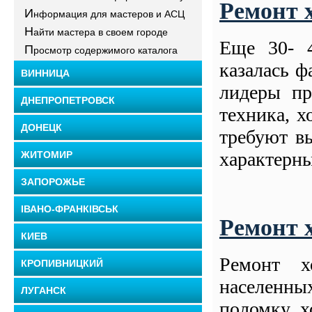
Ремонт 
И
нформация для мастеров и АСЦ
Н
айти мастера в своем городе
Еще 30- 4
П
росмотр содержимого каталога
казалась ф
ВИННИЦА
лидеры пр
ДНЕПРОПЕТРОВСК
техника, х
ДОНЕЦК
требуют в
характерны
ЖИТОМИР
ЗАПОРОЖЬЕ
ІВАНО-ФРАНКІВСЬК
Ремонт 
КИЕВ
Ремонт х
КРОПИВНИЦКИЙ
населенны
ЛУГАНСК
поломку х