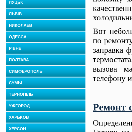
ЛУЦЬК
качестве
ЛЬВІВ
холодильн
НИКОЛАЕВ
Вот небол
ОДЕССА
по ремонту
заправка ф
РІВНЕ
термостат
ПОЛТАВА
вызова ма
СИМФЕРОПОЛЬ
телефону и
СУМЫ
ТЕРНОПІЛЬ
Ремонт 
УЖГОРОД
ХАРЬКОВ
Определен
ХЕРСОН