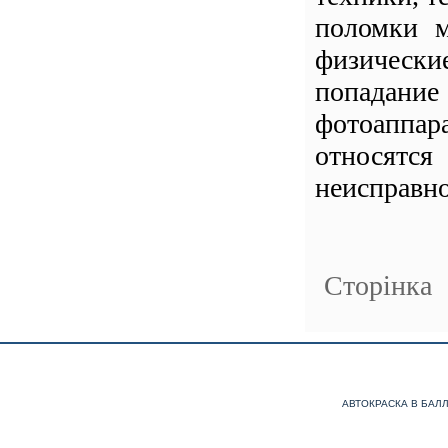
поломки м
физически
попадание
фотоаппар
относятся
неисправно
Сторінка
АВТОКРАСКА В БАЛ