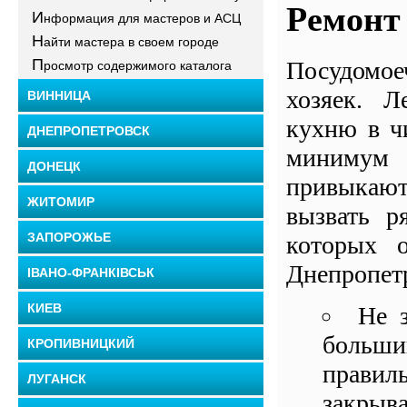
Ремонт
И
нформация для мастеров и АСЦ
Н
айти мастера в своем городе
П
Посудомое
росмотр содержимого каталога
хозяек. Л
ВИННИЦА
кухню в ч
ДНЕПРОПЕТРОВСК
минимум 
ДОНЕЦК
привыкают
ЖИТОМИР
вызвать р
ЗАПОРОЖЬЕ
которых 
Днепропет
ІВАНО-ФРАНКІВСЬК
КИЕВ
Не з
больши
КРОПИВНИЦКИЙ
правил
ЛУГАНСК
закрыва