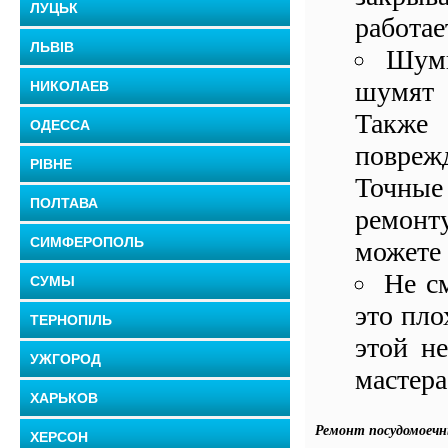
ЛУЦЬК
работае
ЛЬВІВ
Шумн
шумят 
НИКОЛАЕВ
Также
ОДЕССА
повреж
РІВНЕ
Точные
ПОЛТАВА
ремонт
СИМФЕРОПОЛЬ
можете 
Не с
СУМЫ
это пло
ТЕРНОПІЛЬ
этой н
УЖГОРОД
мастера
ХАРЬКОВ
Ремонт посудомоеч
ХЕРСОН