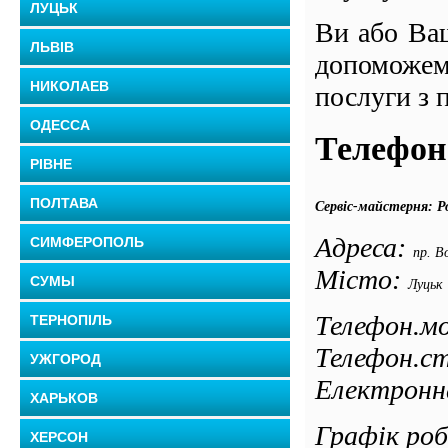
ЛУЦЬК
Ви або Ваш
ЛЬВІВ
допоможем
НИКОЛАЕВ
послуги з 
ОДЕССА
Телефон 
РІВНЕ
ПОЛТАВА
Сервіс-майстерня: Р
Адреса:
СИМФЕРОПОЛЬ
пр. Во
Місто:
СУМЫ
Луцьк
Телефон.мо
ТЕРНОПІЛЬ
Телефон.ст
УЖГОРОД
Електронн
ХАРЬКОВ
Графік робо
ХЕРСОН