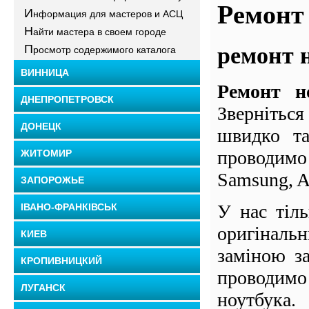
Ремонт
И
нформация для мастеров и АСЦ
Н
айти мастера в своем городе
П
ремонт н
росмотр содержимого каталога
ВИННИЦА
Ремонт н
ДНЕПРОПЕТРОВСК
Зверніться
ДОНЕЦК
швидко та
проводимо
ЖИТОМИР
Samsung, As
ЗАПОРОЖЬЕ
У нас тіл
ІВАНО-ФРАНКІВСЬК
оригіналь
КИЕВ
заміною з
КРОПИВНИЦКИЙ
проводимо
ЛУГАНСК
ноутбука.