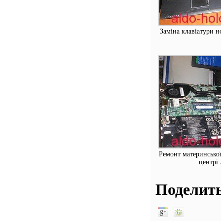
Заміна клавіатури н
Ремонт материнської
центрі
Поделить