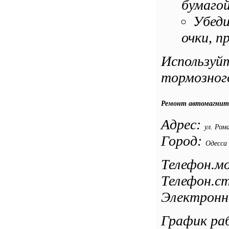
бумагой
Убеди
очки, п
Используй
тормозного
Ремонт автомагнит
Адрес:
ул. Ром
Город:
Одесса
Телефон.мо
Телефон.ст
Электронн
График раб