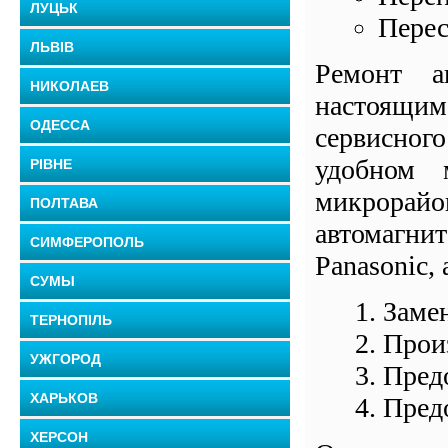
ЛУЦЬК
Перес
ЛЬВІВ
Ремонт а
НИКОЛАЕВ
настоящи
ОДЕССА
сервисног
удобном 
РІВНЕ
микрорай
ПОЛТАВА
автомагни
СИМФЕРОПОЛЬ
Panasonic,
СУМЫ
Заме
ТЕРНОПІЛЬ
Прои
УЖГОРОД
Предо
ХАРЬКОВ
Пред
ХЕРСОН