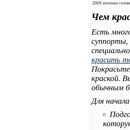
2DIN штатных головн
Чем кра
Есть мног
суппорты, 
специально
красить т
Покрасьте
краской. В
обычным ба
Для начала
Подго
которую