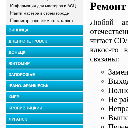
Ремонт
И
нформация для мастеров и АСЦ
Н
айти мастера в своем городе
П
Любой ав
росмотр содержимого каталога
отечествен
ВИННИЦА
читает CD/
ДНЕПРОПЕТРОВСК
какое-то 
ДОНЕЦК
связаны:
ЖИТОМИР
Замен
ЗАПОРОЖЬЕ
Выход
ІВАНО-ФРАНКІВСЬК
Полно
КИЕВ
Не ра
Непра
КРОПИВНИЦКИЙ
Вышел
ЛУГАНСК
Перен