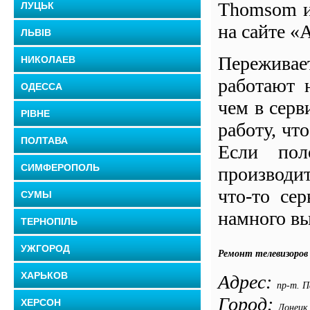
Thomsom ил
ЛУЦЬК
на сайте «
ЛЬВІВ
Переживае
НИКОЛАЕВ
работают 
ОДЕССА
чем в серв
РІВНЕ
работу, чт
ПОЛТАВА
Если пол
СИМФЕРОПОЛЬ
производит
что-то сер
СУМЫ
намного вы
ТЕРНОПІЛЬ
УЖГОРОД
Ремонт телевизоров
ХАРЬКОВ
Адрес:
пр-т. П
Город:
ХЕРСОН
Донецк