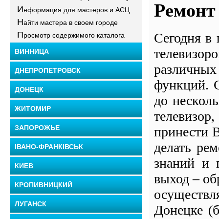
Ремонт 
И
нформация для мастеров и АСЦ
Н
айти мастера в своем городе
П
Сегодня в
росмотр содержимого каталога
телевизо
ВИННИЦА
различны
ДНЕПРОПЕТРОВСК
функций. С
ДОНЕЦК
до нескол
ЖИТОМИР
телевизо
ЗАПОРОЖЬЕ
принести В
делать рем
ІВАНО-ФРАНКІВСЬК
знаний и 
КИЕВ
выход – об
КРОПИВНИЦКИЙ
осуществ
ЛУГАНСК
Донецке (бу