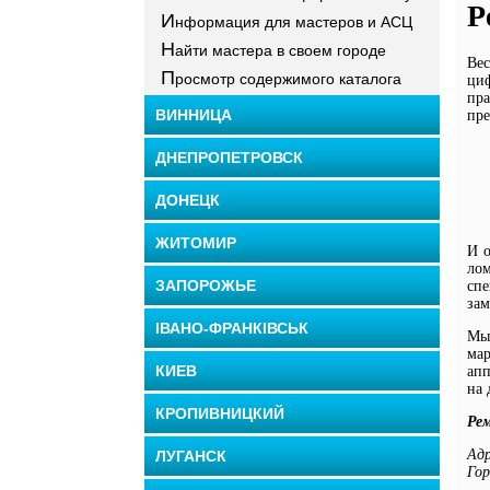
Р
И
нформация для мастеров и АСЦ
Н
айти мастера в своем городе
Ве
П
росмотр содержимого каталога
циф
пр
ВИННИЦА
пре
ДНЕПРОПЕТРОВСК
ДОНЕЦК
ЖИТОМИР
И о
лом
ЗАПОРОЖЬЕ
спе
за
ІВАНО-ФРАНКІВСЬК
Мы 
мар
КИЕВ
апп
на 
КРОПИВНИЦКИЙ
Ре
Ад
ЛУГАНСК
Го