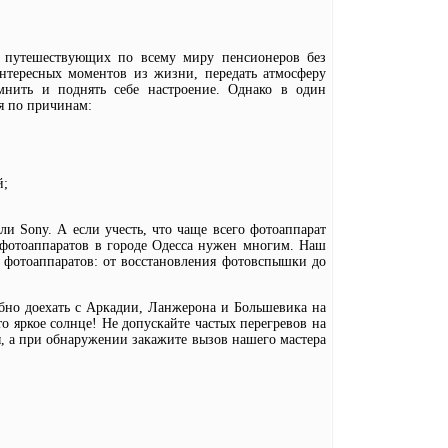
о путешествующих по всему миру пенсионеров без
интересных моментов из жизни, передать атмосферу
мнить и поднять себе настроение. Однако в один
я по причинам:
й;
или Sony. А если учесть, что чаще всего фотоаппарат
 фотоаппаратов в городе Одесса нужен многим. Наш
 фотоаппаратов: от восстановления фотовспышки до
бно доехать с Аркадии, Ланжерона и Большевика на
о яркое солнце! Не допускайте частых перегревов на
ы, а при обнаружении закажите вызов нашего мастера