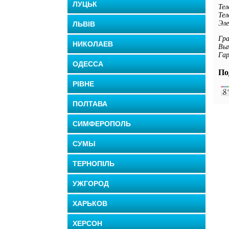
ЛУЦЬК
Тел
Тел
Эл
ЛЬВІВ
Гра
НИКОЛАЕВ
Вых
Гар
ОДЕССА
По
РІВНЕ
ПОЛТАВА
СИМФЕРОПОЛЬ
СУМЫ
ТЕРНОПІЛЬ
УЖГОРОД
ХАРЬКОВ
ХЕРСОН