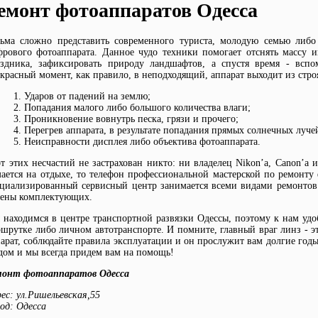
емонт фотоаппаратов Одесса
сьма сложно представить современного туриста, молодую семью либ
рового фотоаппарата. Данное чудо техники помогает отснять массу 
аздника, зафиксировать природу ландшафтов, а спустя время - вспо
красный момент, как правило, в неподходящий, аппарат выходит из стро
Ударов от падений на землю;
Попадания малого либо большого количества влаги;
Проникновение вовнутрь песка, грязи и прочего;
Перегрев аппарата, в результате попадания прямых солнечных луче
Неисправности дисплея либо объектива фотоаппарата.
т этих несчастий не застрахован никто: ни владелец Nikon’a, Canon’a 
ается на отдыхе, то телефон профессиональной мастерской по ремонту
циализированный сервисный центр занимается всеми видами ремонтов
мены комплектующих.
находимся в центре транспортной развязки Одессы, поэтому к нам удо
шрутке либо личном автотранспорте. И помните, главный враг линз - эт
арат, соблюдайте правила эксплуатации и он прослужит вам долгие год
дом и мы всегда придем вам на помощь!
монт фотоаппаратов Одесса
рес:
ул.Ришельевская,55
род:
Одесса