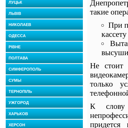
Днепропет
ЛУЦЬК
такие опер
ЛЬВІВ
При п
НИКОЛАЕВ
кассету
ОДЕССА
Выта
РІВНЕ
высушит
ПОЛТАВА
Не стоит 
СИМФЕРОПОЛЬ
видеокамер
СУМЫ
только ус
телефонной
ТЕРНОПІЛЬ
УЖГОРОД
К слову 
непрофесс
ХАРЬКОВ
придется 
ХЕРСОН