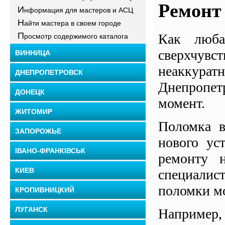
Ремонт
И
нформация для мастеров и АСЦ
Н
айти мастера в своем городе
П
Как люба
росмотр содержимого каталога
сверхчувс
ВИННИЦА
неаккурат
ДНЕПРОПЕТРОВСК
Днепропет
ДОНЕЦК
момент.
ЖИТОМИР
Поломка в
ЗАПОРОЖЬЕ
нового ус
ІВАНО-ФРАНКІВСЬК
ремонту 
КИЕВ
специалис
поломки мо
КРОПИВНИЦКИЙ
ЛУГАНСК
Наприме