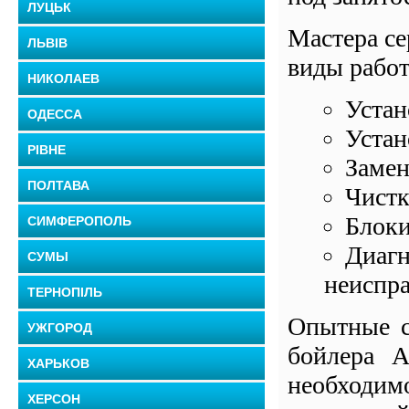
ЛУЦЬК
Мастера се
ЛЬВІВ
виды работ
НИКОЛАЕВ
Устан
ОДЕССА
Устан
РІВНЕ
Замен
ПОЛТАВА
Чистк
Блоки
СИМФЕРОПОЛЬ
Диагн
СУМЫ
неиспра
ТЕРНОПІЛЬ
Опытные с
УЖГОРОД
бойлера AE
ХАРЬКОВ
необходим
ХЕРСОН