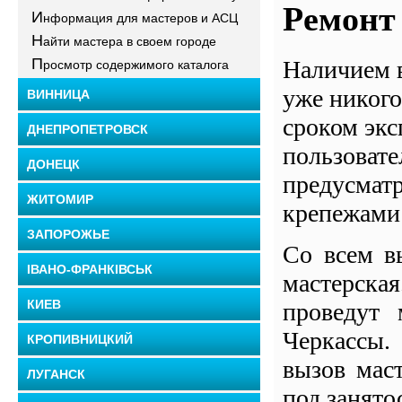
Ремонт
И
нформация для мастеров и АСЦ
Н
айти мастера в своем городе
П
Наличием в
росмотр содержимого каталога
уже никого
ВИННИЦА
сроком экс
ДНЕПРОПЕТРОВСК
пользовате
ДОНЕЦК
предусматр
ЖИТОМИР
крепежами 
ЗАПОРОЖЬЕ
Со всем в
ІВАНО-ФРАНКІВСЬК
мастерск
КИЕВ
проведут 
Черкассы.
КРОПИВНИЦКИЙ
вызов мас
ЛУГАНСК
под занято